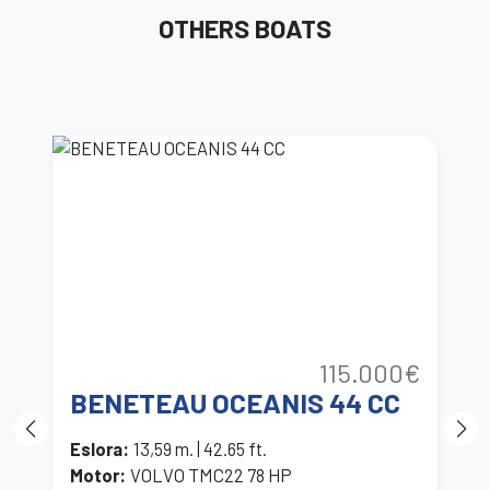
OTHERS BOATS
115.000€
BENETEAU OCEANIS 44 CC
B
Eslora
:
13,59 m. | 42.65 ft.
E
Motor
:
VOLVO TMC22 78 HP
M