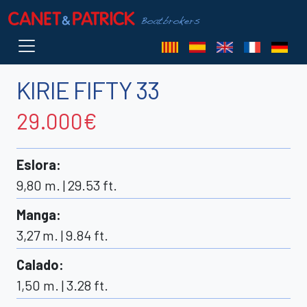
KIRIE FIFTY 33
29.000€
Eslora
:
9,80 m. | 29.53 ft.
Manga
:
3,27 m. | 9.84 ft.
Calado
:
1,50 m. | 3.28 ft.