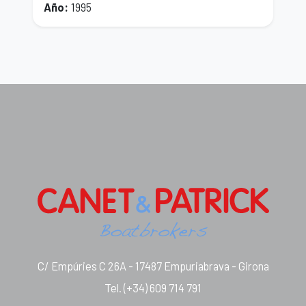
Año
:
1995
A
C/ Empúries C 26A - 17487 Empuriabrava - Girona
Tel.
(+34) 609 714 791