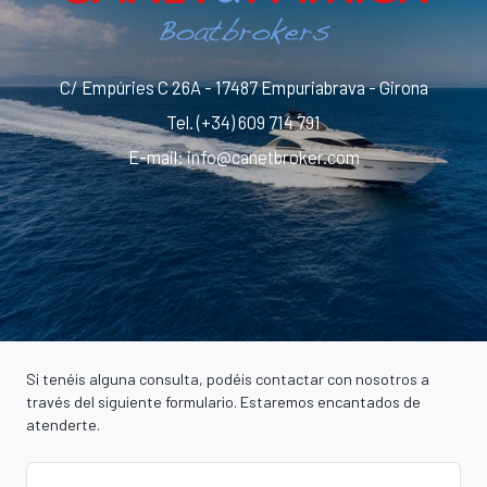
C/ Empúries C 26A - 17487 Empuriabrava - Girona
Tel.
(+34) 609 714 791
E-mail
:
info@canetbroker.com
Si tenéis alguna consulta, podéis contactar con nosotros a
través del siguiente formulario. Estaremos encantados de
atenderte.