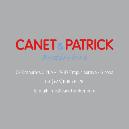
C/ Empúries C 26A - 17487 Empuriabrava - Girona
Tel.
(+34) 609 714 791
E-mail
:
info@canetbroker.com