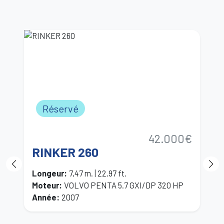
Réservé
42.000€
RINKER 260
P
Longeur
:
7,47 m. | 22.97 ft.
L
Moteur
:
VOLVO PENTA 5.7 GXI/DP 320 HP
M
Année
:
2007
A