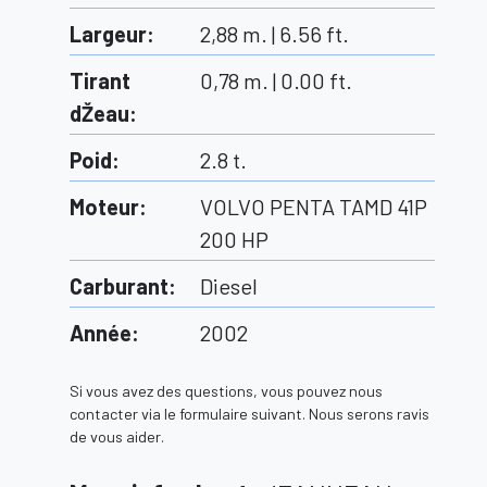
Largeur
:
2,88 m. | 6.56 ft.
Tirant
0,78 m. | 0.00 ft.
dŽeau
:
Poid
:
2.8
t.
Moteur
:
VOLVO PENTA TAMD 41P
200 HP
Carburant
:
Diesel
Année
:
2002
Si vous avez des questions, vous pouvez nous
contacter via le formulaire suivant. Nous serons ravis
de vous aider.