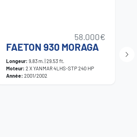
V
58.000€
M
FAETON 930 MORAGA
Lo
Mo
Longeur
:
9,83 m. | 29.53 ft.
An
Moteur
:
2 X YANMAR 4LHS-STP 240 HP
Année
:
2001/2002