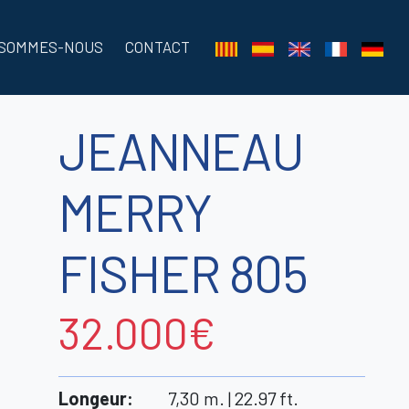
 SOMMES-NOUS
CONTACT
JEANNEAU
MERRY
FISHER 805
32.000€
Longeur
:
7,30 m. | 22.97 ft.