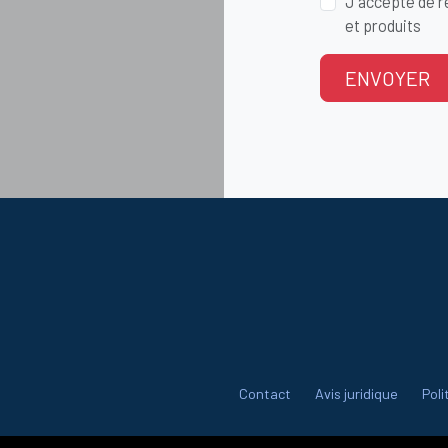
J'accepte de re
et produits
ENVOYER
Contact
Avis juridique
Poli