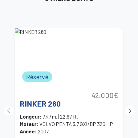
Réservé
42.000€
RINKER 260
P
Longeur
:
7,47 m. | 22.97 ft.
L
Moteur
:
VOLVO PENTA 5.7 GXI/DP 320 HP
M
Année
:
2007
A