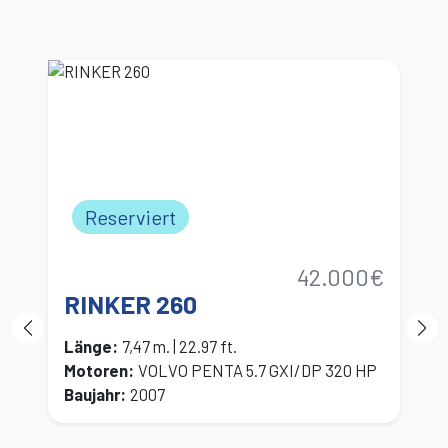
Reserviert
42.000€
RINKER 260
P
Länge
:
7,47 m. | 22.97 ft.
L
Motoren
:
VOLVO PENTA 5.7 GXI/DP 320 HP
M
Baujahr
:
2007
B