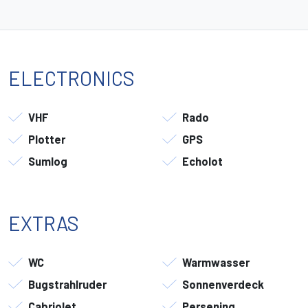
ELECTRONICS
VHF
Rado
Plotter
GPS
Sumlog
Echolot
EXTRAS
WC
Warmwasser
Bugstrahlruder
Sonnenverdeck
Cabriolet
Persening