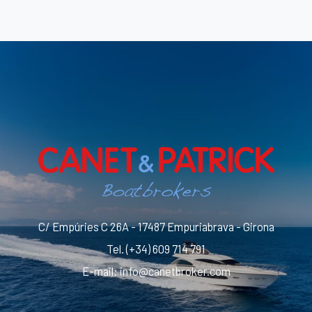
C/ Empúries C 26A - 17487 Empuriabrava - Girona
Tel.
(+34) 609 714 791
E-mail
:
info@canetbroker.com