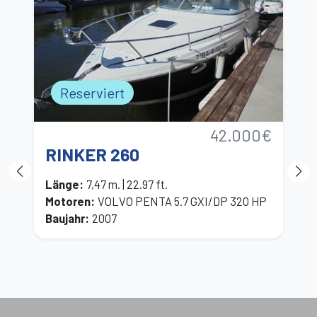
Reserviert
42.000€
RINKER 260
P
Länge
:
7,47 m. | 22.97 ft.
L
Motoren
:
VOLVO PENTA 5.7 GXI/DP 320 HP
M
Baujahr
:
2007
B