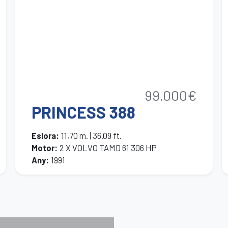
99.000€
PRINCESS 388
Eslora
:
11,70 m. | 36.09 ft.
Motor
:
2 X VOLVO TAMD 61 306 HP
Any
:
1991