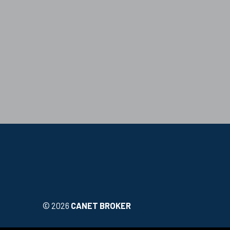
SPANISH
ENGLISH
FRENCH
GERMAN
CATALAN
©
2026
CANET BROKER
VEURE ELS DETALLS