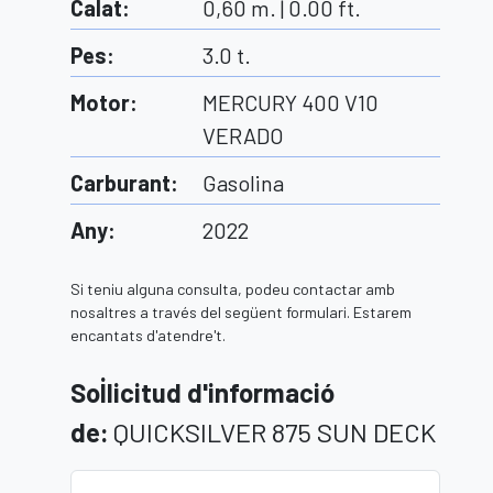
Calat
:
0,60 m. | 0.00 ft.
Pes
:
3.0
t.
Motor
:
MERCURY 400 V10
VERADO
Carburant
:
Gasolina
Any
:
2022
Si teniu alguna consulta, podeu contactar amb
nosaltres a través del següent formulari. Estarem
encantats d'atendre't.
Sol·licitud d'informació
de
:
QUICKSILVER 875 SUN DECK