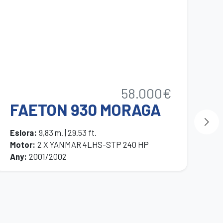
V
58.000€
M
FAETON 930 MORAGA
Es
Mo
Eslora
:
9,83 m. | 29.53 ft.
An
Motor
:
2 X YANMAR 4LHS-STP 240 HP
Any
:
2001/2002