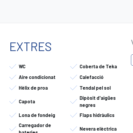
EXTRES
WC
Coberta de Teka
Aire condicionat
Calefacció
Hèlix de proa
Tendal pel sol
Dipòsit d'aigües
Capota
negres
Lona de fondeig
Flaps hidràulics
Carregador de
Nevera elèctrica
bateries