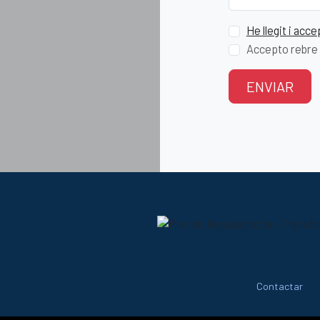
He llegit i acce
Accepto rebre i
ENVIAR
Contactar