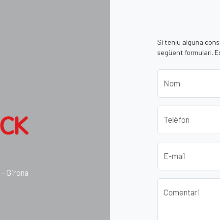
Si teniu alguna cons
següent formulari. 
Nom
Telèfon
E-mail
- Girona
Comentari