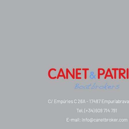
C/ Empúries C 26A - 17487 Empuriabrava 
Tel.
(+34) 609 714 791
E-mail
:
info@canetbroker.com