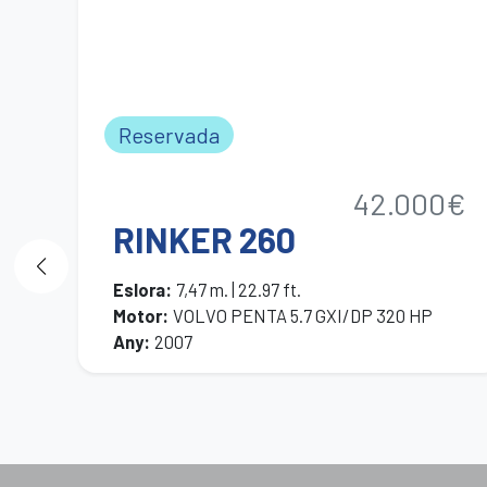
Reservada
42.000€
RINKER 260
Eslora
:
7,47 m. | 22.97 ft.
Motor
:
VOLVO PENTA 5.7 GXI/DP 320 HP
Any
:
2007