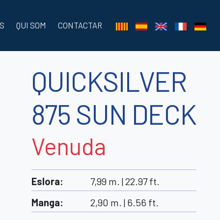
S
QUI SOM
CONTACTAR
QUICKSILVER
875 SUN DECK
Venuda
Eslora
:
7,99 m. | 22.97 ft.
Manga
:
2,90 m. | 6.56 ft.