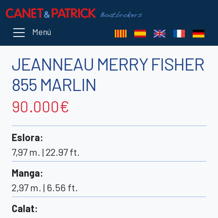
Menú
JEANNEAU MERRY FISHER
855 MARLIN
90.000€
Eslora
:
7,97 m. | 22.97 ft.
Manga
:
2,97 m. | 6.56 ft.
Calat
: