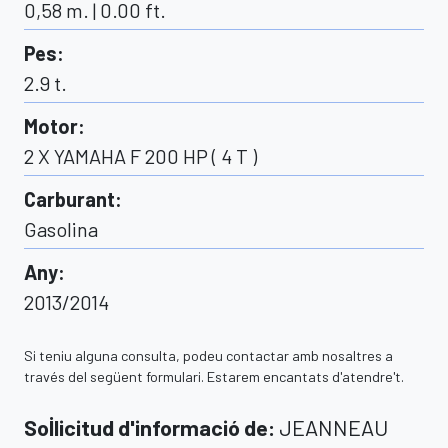
0,58 m. | 0.00 ft.
Pes
:
2.9
t.
Motor
:
2 X YAMAHA F 200 HP ( 4 T )
Carburant
:
Gasolina
Any
:
2013/2014
Si teniu alguna consulta, podeu contactar amb nosaltres a
través del següent formulari. Estarem encantats d'atendre't.
Sol·licitud d'informació de
:
JEANNEAU