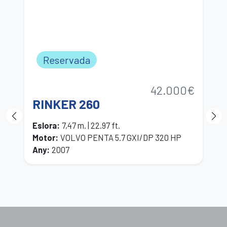
Reservada
42.000€
RINKER 260
P
Eslora
:
7,47 m. | 22.97 ft.
E
Motor
:
VOLVO PENTA 5.7 GXI/DP 320 HP
M
Any
:
2007
A