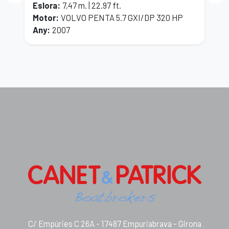
Eslora
:
7,47 m. | 22.97 ft.
E
Motor
:
VOLVO PENTA 5.7 GXI/DP 320 HP
M
Any
:
2007
A
C/ Empúries C 26A - 17487 Empuriabrava - Girona