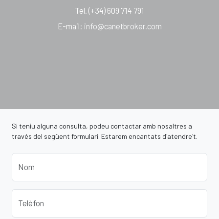
Tel.
(+34) 609 714 791
E-mail
:
info@canetbroker.com
Si teniu alguna consulta, podeu contactar amb nosaltres a
través del següent formulari. Estarem encantats d'atendre't.
Nom
Telèfon