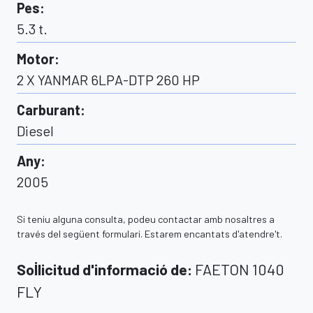
Pes
:
5.3
t.
Motor
:
2 X YANMAR 6LPA-DTP 260 HP
Carburant
:
Diesel
Any
:
2005
Si teniu alguna consulta, podeu contactar amb nosaltres a
través del següent formulari. Estarem encantats d'atendre't.
Sol·licitud d'informació de
:
FAETON 1040
FLY