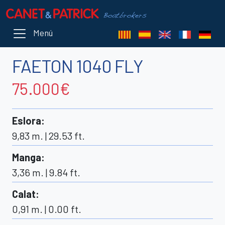
Menú
FAETON 1040 FLY
75.000€
Eslora
:
9,83 m. | 29.53 ft.
Manga
:
3,36 m. | 9.84 ft.
Calat
:
0,91 m. | 0.00 ft.