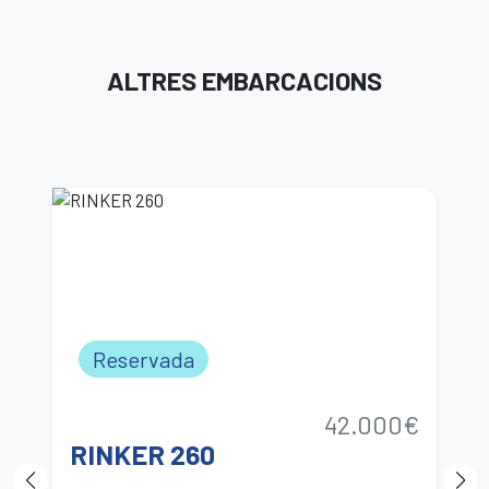
ALTRES EMBARCACIONS
Reservada
42.000€
RINKER 260
P