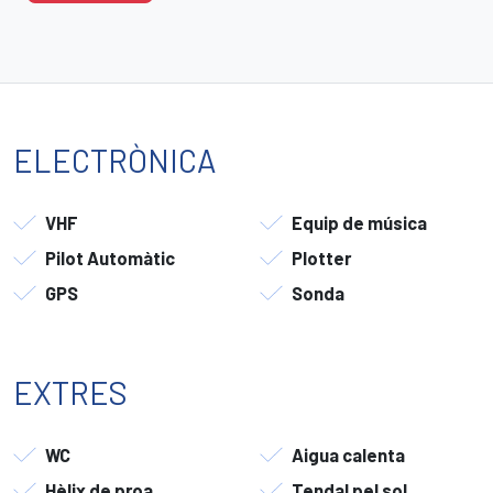
ELECTRÒNICA
VHF
Equip de música
Pilot Automàtic
Plotter
GPS
Sonda
EXTRES
WC
Aigua calenta
Hèlix de proa
Tendal pel sol