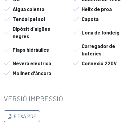
Aigua calenta
Hèlix de proa
Tendal pel sol
Capota
Dipòsit d'aigües
Lona de fondeig
negres
Carregador de
Flaps hidràulics
bateries
Nevera elèctrica
Connexió 220V
Molinet d'àncora
VERSIÓ IMPRESSIÓ
FITXA PDF