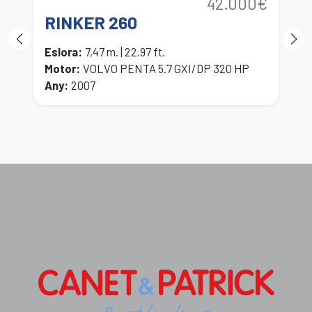
42.000€
RINKER 260
P
Eslora
:
7,47 m. | 22.97 ft.
E
Motor
:
VOLVO PENTA 5.7 GXI/DP 320 HP
M
Any
:
2007
A