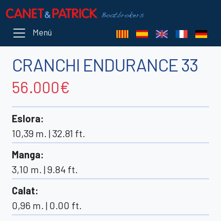
Menú
CRANCHI ENDURANCE 33
56.000€
Eslora
:
10,39 m. | 32.81 ft.
Manga
:
3,10 m. | 9.84 ft.
Calat
:
0,96 m. | 0.00 ft.